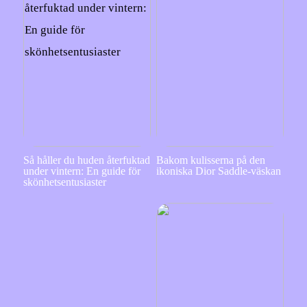
Så håller du huden återfuktad
Bakom kulisserna på den
under vintern: En guide för
ikoniska Dior Saddle-väskan
skönhetsentusiaster