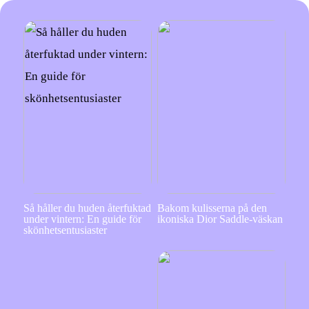
Så håller du huden återfuktad
Bakom kulisserna på den
under vintern: En guide för
ikoniska Dior Saddle-väskan
skönhetsentusiaster