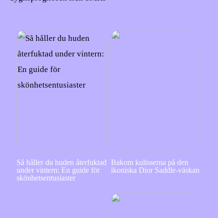
Så håller du huden återfuktad
Bakom kulisserna på den
under vintern: En guide för
ikoniska Dior Saddle-väskan
skönhetsentusiaster