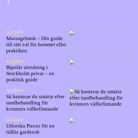
GUIDER
01/12/2025
Massagebänk – Din guide
till rätt val för hemmet eller
praktiken
GUIDER
30/11/2025
Bipolär utredning i
Stockholm privat – en
praktisk guide
GUIDER
03/11/2025
Så hanterar du smärta efter
tandbehandling för
kvinnors välbefinnande
GUIDER
14/04/2025
Utforska Pieces för en
tidlös garderob