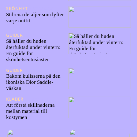
SKÖNHET
20/02/2025
Stilrena detaljer som lyfter
varje outfit
GUIDER
09/09/2024
Så håller du huden
återfuktad under vintern:
En guide för
skönhetsentusiaster
GUIDER
28/05/2024
Bakom kulisserna på den
ikoniska Dior Saddle-
väskan
KLÄDER
05/03/2024
Att förstå skillnaderna
mellan material till
kostymen