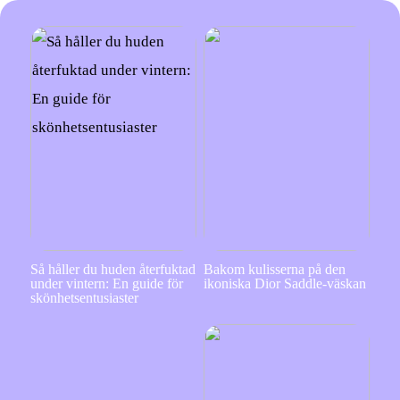
Så håller du huden återfuktad
Bakom kulisserna på den
under vintern: En guide för
ikoniska Dior Saddle-väskan
skönhetsentusiaster