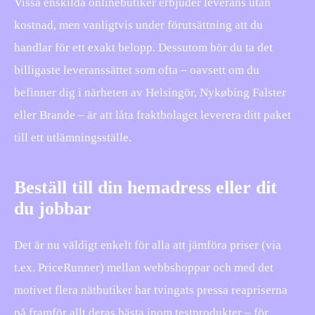
Vissa enskilda onlinebutiker erbjuder leverans utan
kostnad, men vanligtvis under förutsättning att du
handlar för ett exakt belopp. Dessutom bör du ta det
billigaste leveranssättet som ofta – oavsett om du
befinner dig i närheten av Helsingör, Nykøbing Falster
eller Brande – är att låta fraktbolaget leverera ditt paket
till ett utlämningsställe.
Beställ till din hemadress eller dit
du jobbar
Det är nu väldigt enkelt för alla att jämföra priser (via
t.ex. PriceRunner) mellan webbshoppar och med det
motivet flera nätbutiker har tvingats pressa reapriserna
på framför allt deras bästa inom testprodukter – för