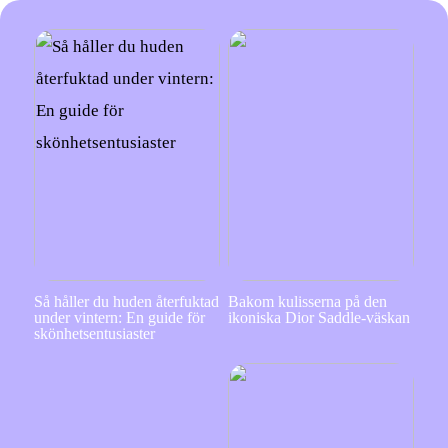
Så håller du huden återfuktad
Bakom kulisserna på den
under vintern: En guide för
ikoniska Dior Saddle-väskan
skönhetsentusiaster