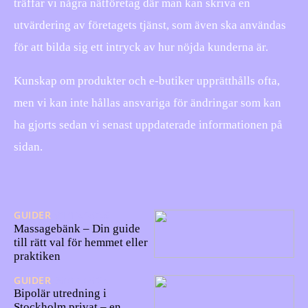
träffar vi några nätföretag där man kan skriva en
utvärdering av företagets tjänst, som även ska användas
för att bilda sig ett intryck av hur nöjda kunderna är.
Kunskap om produkter och e-butiker upprätthålls ofta,
men vi kan inte hållas ansvariga för ändringar som kan
ha gjorts sedan vi senast uppdaterade informationen på
sidan.
GUIDER
01/12/2025
Massagebänk – Din guide
till rätt val för hemmet eller
praktiken
GUIDER
30/11/2025
Bipolär utredning i
Stockholm privat – en