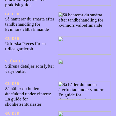
praktisk guide
GUIDER
03/11/2025
Så hanterar du smärta efter
tandbehandling för
kvinnors välbefinnande
GUIDER
14/04/2025
Utforska Pieces för en
tidlös garderob
SKÖNHET
20/02/2025
Stilrena detaljer som lyfter
varje outfit
GUIDER
09/09/2024
Så håller du huden
återfuktad under vintern:
En guide för
skönhetsentusiaster
GUIDER
28/05/2024