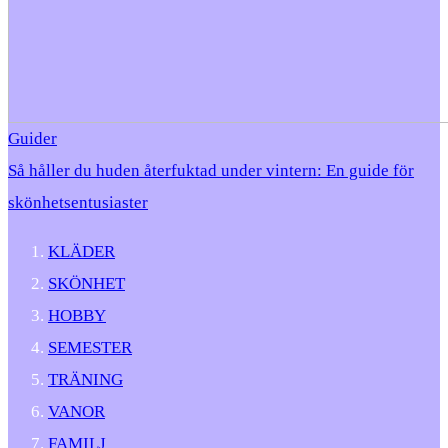
Guider
Så håller du huden återfuktad under vintern: En guide för
skönhetsentusiaster
KLÄDER
SKÖNHET
HOBBY
SEMESTER
TRÄNING
VANOR
FAMILJ