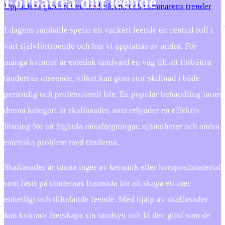
Förbättra ditt leende
Uppdatera garderoben med vårens och sommarens trender
I dagens samhälle spelar ett vackert leende en central roll i
vårt självförtroende och hur vi uppfattas av andra. För
många kvinnor är estetisk tandvård en väg till att förbättra
tändernas utseende, vilket kan göra stor skillnad i både
personlig och professionell life. En populär behandling inom
denna kategori är skalfasader, som erbjuder en effektiv
lösning för att åtgärda missfärgningar, ojämnheter och andra
estetiska problem med tänderna.
Skalfasader är tunna lager av keramik eller kompositmaterial
som fästs på tändernas framsida för att skapa ett mer
enhetligt och tilltalande leende. Med hjälp av skalfasader
kan kvinnor återskapa sin tandsyn och få den glöd som de