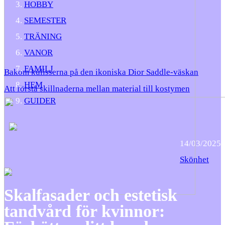
HOBBY
SEMESTER
TRÄNING
VANOR
FAMILJ
Bakom kulisserna på den ikoniska Dior Saddle-väskan
HEM
Att förstå skillnaderna mellan material till kostymen
GUIDER
14/03/2025
Skönhet
Skalfasader och estetisk
tandvård för kvinnor: